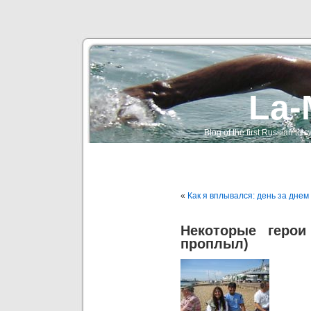
La-
Blog of the first Russian t
«
Как я вплывался: день за днем
Некоторые герои
проплыл)