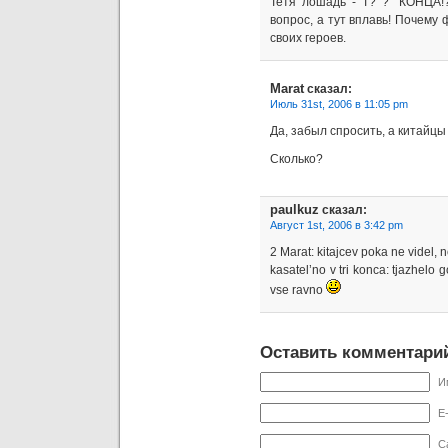
Тетя лошадь - Т? ?˜ КОНЦА!
вопрос, а тут вплавь! Почему
своих героев.
Marat
сказал:
Июль 31st, 2006 в 11:05 pm
Да, забыл спросить, а китайцы
Сколько?
paulkuz
сказал:
Август 1st, 2006 в 3:42 pm
2 Marat: kitajcev poka ne videl, 
kasatel’no v tri konca: tjazhelo 
vse ravno
Оставить комментари
И
E-
С