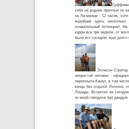
Суффиан 
себя на родине проплыл по как
на Ла-манше - 12 часов, хот
индийцев здесь несколько,
плавательный потенциал. На 
карри все три недели, от вос
были его соседом, еще долго 
Эллисон Стритер 
непростой человек - официал
переплыла Канал, в том числе 
конца без отдыха! Логично, 
Лошадь. Встретил ее сегодня
зо мной говодила пдо двадую 