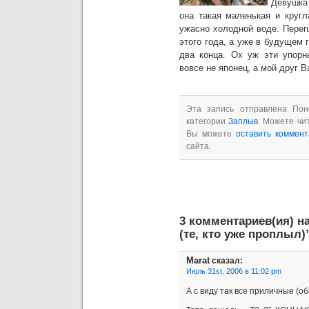
Девушка 
она такая маленькая и кругл
ужасно холодной воде. Переп
этого года, а уже в будущем 
два конца. Ох уж эти упорн
вовсе не японец, а мой друг В
Эта запись отправлена Пон
категории
Заплыв
. Можете чи
Вы можете
оставить коммен
сайта.
3 комментариев(ия) н
(те, кто уже проплыл)
Marat
сказал:
Июль 31st, 2006 в 11:02 pm
А с виду так все приличные (